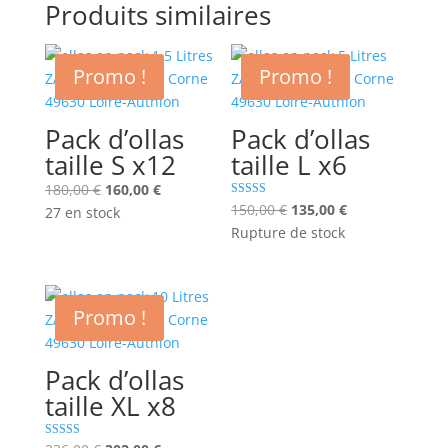
Produits similaires
Promo !
Promo !
Pack d’ollas
Pack d’ollas
taille S x12
taille L x6
Le
Le
180,00
€
160,00
€
Le
Le
Note
150,00
€
135,00
€
prix
prix
27 en stock
5.00
prix
prix
Rupture de stock
sur 5
initial
actuel
initial
actuel
était :
est :
était :
est :
180,00 €.
160,00 €.
150,00 €.
135,00 €.
Promo !
Pack d’ollas
taille XL x8
Note