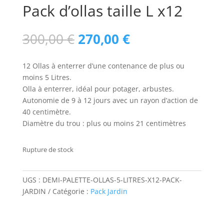
Pack d’ollas taille L x12
Le
Le
300,00
€
270,00
€
prix
prix
initial
actuel
12 Ollas à enterrer d’une contenance de plus ou
était :
est :
moins 5 Litres.
300,00 €.
270,00 €.
Olla à enterrer, idéal pour potager, arbustes.
Autonomie de 9 à 12 jours avec un rayon d’action de
40 centimètre.
Diamètre du trou : plus ou moins 21 centimètres
Rupture de stock
UGS :
DEMI-PALETTE-OLLAS-5-LITRES-X12-PACK-
JARDIN
Catégorie :
Pack Jardin