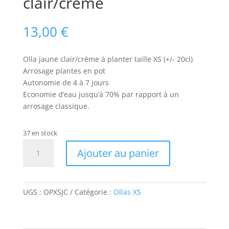
clair/crème
13,00
€
Olla jaune clair/crème à planter taille XS (+/- 20cl)
Arrosage plantes en pot
Autonomie de 4 à 7 jours
Economie d’eau jusqu’à 70% par rapport à un
arrosage classique.
37 en stock
quantité
Ajouter au panier
de
Olla
à
planter
UGS :
OPXSJC
Catégorie :
Ollas XS
XS
-
Jaune