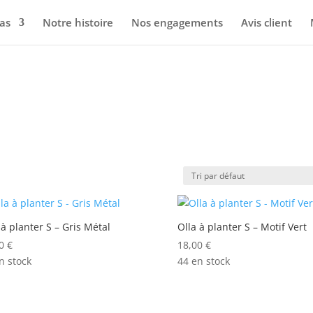
as
Notre histoire
Nos engagements
Avis client
 à planter S – Gris Métal
Olla à planter S – Motif Vert
00
€
18,00
€
n stock
44 en stock