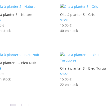
 à planter S – Nature
Olla à planter S – Gris
Note
00
€
15,00
€
5.00
n stock
40 en stock
sur 5
 à planter S – Bleu Nuit
Olla à planter S – Bleu Turqu
00
€
Note
n stock
15,00
€
5.00
22 en stock
sur 5