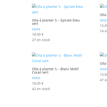
Olla
Olla à planter S – Spirale bleu
vert
Note
12,
4.50
74 e
sur 5
Note
18,00
€
5.00
27 en stock
sur 5
Olla
Olla à planter S – Blanc Motif
Corail vert
Note
15,
4.60
47 e
sur 5
Note
18,00
€
5.00
42 en stock
sur 5